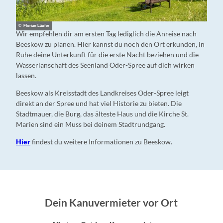
r
n
t
d
-
D
© Florian Läufer
Wir empfehlen dir am ersten Tag lediglich die Anreise nach
G
a
Beeskow zu planen. Hier kannst du noch den Ort erkunden, in
r
h
Ruhe deine Unterkunft für die erste Nacht beziehen und die
o
m
Wasserlanschaft des Seenland Oder-Spree auf dich wirken
ß
e
lassen.
e
"
K
Beeskow als Kreisstadt des Landkreises Oder-Spree leigt
a
direkt an der Spree und hat viel Historie zu bieten. Die
n
Stadtmauer, die Burg, das älteste Haus und die Kirche St.
u
Marien sind ein Muss bei deinem Stadtrundgang.
r
u
Hier
findest du weitere Informationen zu Beeskow.
n
d
t
o
u
Dein Kanuvermieter vor Ort
r
a