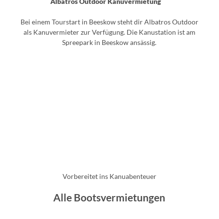
Albatros Outdoor Kanuvermietung
u
f
Bei einem Tourstart in Beeskow steht dir Albatros Outdoor
S
als Kanuvermieter zur Verfügung. Die Kanustation ist am
p
Spreepark in Beeskow ansässig.
r
e
e
u
n
A
d
l
D
B
b
a
e
a
e
h
t
s
m
r
© Flo
k
e
rian L
o
äufer,
o
Lizen
"
z: See
s
w
nland
Oder-
Spree
O
Vorbereitet ins Kanuabenteuer
u
t
Alle Bootsvermietungen
d
o