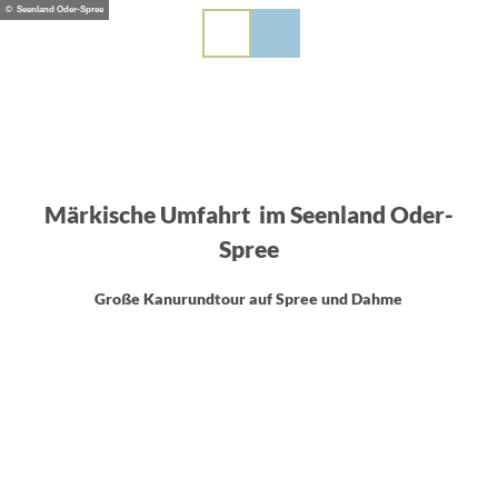
Z
© Seenland Oder-Spree
PL
EN
DE
u
m
I
n
h
a
l
t
Märkische Umfahrt
im Seenland Oder-
Spree
Große Kanurundtour auf Spree und Dahme