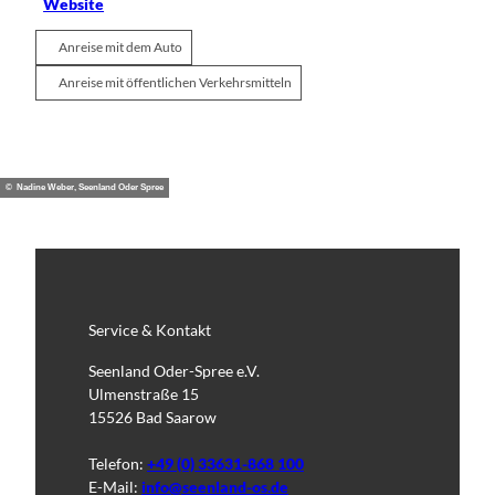
Website
Anreise mit dem Auto
Anreise mit öffentlichen Verkehrsmitteln
© Nadine Weber, Seenland Oder Spree
Service & Kontakt
Seenland Oder-Spree e.V.
Ulmenstraße 15
15526 Bad Saarow
Telefon:
+49 (0) 33631-868 100
E-Mail:
info@seenland-os.de