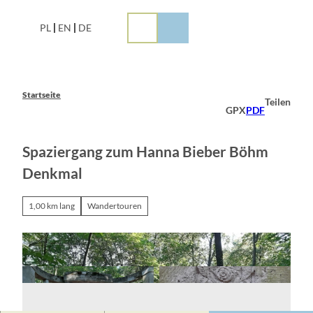
Z
u
PL
EN
DE
m
I
n
h
a
Startseite
Teilen
l
GPX
PDF
t
Spaziergang zum Hanna Bieber Böhm
Denkmal
1,00 km lang
Wandertouren