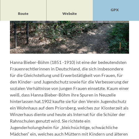
GPX
Route
Website
1,00 km
© Besucherinformation Neuzelle, Lizenz: Besu
© Besucherinformation Neuzelle, Lizenz: Besu
Start: Brauhausplatz 15898 Neuzelle
cherinformation Neuzelle
cherinformation Neuzelle
Ziel: Priorsberg 15898 Neuzelle
© Besucherinformation Neuzelle, Lizenz: Besucherinformation Neuzelle
Hanna Bieber-Böhm (1851 -1910) ist eine der bedeutendsten
Frauenrechtlerinnen in Deutschland, die sich insbesondere
für die Gleichstellung und Erwerbstätigkeit von Frauen, für
den Kinder- und Jugendschutz sowie für die Verbesserung der
sozialen Verhältnisse von jungen Frauen einsetzte. Kaum einer
weiß, dass Hanna Bieber-Böhm ihre Spuren in Neuzelle
hinterlassen hat.1902 kaufte sie für den Verein Jugendschutz
ein Wohnhaus auf dem Priorsberg, welches zur Klosterzeit als
Winzerhaus diente und heute als Internat für die Schüler der
Rahnschulen genutzt wird. Sie richtete ein
Jugenderholungsheim für „bleichsüchtige, schwächliche
Mädchen“ ein, welches auch Müttern mit Kindern und älteren