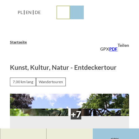
Z
u
PL
EN
DE
m
I
n
h
a
Startseite
Teilen
l
GPX
PDF
t
Kunst, Kultur, Natur - Entdeckertour
7,00 km lang
Wandertouren