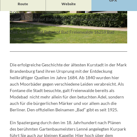
GPX
Route
Website
7,00 km
© TV SOS
© Michael Schön
Start: Am Bahnhof Bahnhof Bad Freienwalde 16259 Bad
Freienwalde
Ziel: Am Bahnhof Bahnhof Bad Freienwalde 16259 Bad
Freienwalde
© Michael Schön
Die erfolgreiche Geschichte der ältesten Kurstadt in der Mark
Brandenburg fand ihren Ursprung mit der Entdeckung
heilkräftiger Quellen im Jahre 1684. Ab 1840 wurden hier
auch Moorbäder gegen verschiedene Leiden verabreicht. Als
Fontane die Stadt besuchte, galt Freienwalde bereits als
Modebad ­ nicht mehr allein für den betuchten Adel, sondern
auch für die bürgerlichen Märker und vor allem auch die
Berliner. Den offiziellen Beinamen „Bad“ gibt es seit 1925.
Ein Spaziergang durch den im 18. Jahrhundert nach Plänen
des berühmten Gartenbaumeisters Lenné angelegten Kurpark
führt Sie auch zur kleinen Kapelle: Hier hoch über dem