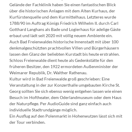
Gelände der Fachklinik haben Sie einen fantastischen Blick
über die historischen Anlagen mit dem Alten Kurhaus, der
Kurfürstenquelle und dem Kurmittelhaus. Letzteres wurde
1788/90 im Auftrag Königs Friedrich Wilhelm II. durch Carl
Gotthard Langhans als Bade­ und Logierhaus für adelige Gäste
erbaut und lädt seit 2020 mit völlig neuem Ambiente ein.
Auch Bad Freienwaldes historische Innenstadt mit über 100
denkmalgeschützten prachtvollen Villen und Bürgerhäusern
lassen den Glanz der beliebten Kurstadt bis heute erstrahlen.
Schloss Freienwalde dient heute als Gedenkstätte für den
früheren Besitzer, den 1922 ermordeten Außenminister der
Weimarer Republik, Dr. Walther Rathenau.
Kultur wird in Bad Freienwalde groß geschrieben: Eine
Veranstaltung in der zur Konzerthalle umgebauten Kirche St.
Georg sollten Sie sich ebenso wenig entgehen lassen wie einen
Besuch im Hoftheater, dem Oderlandmuseum oder dem Haus
der Naturpflege. Per Audio­Guide sind ganz einfach auch
individuelle Stadtrundgänge möglich.
Ein Ausflug auf den Polenmarkt in Hohenwutzen lässt sich mit
der Tour verbinden.